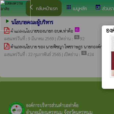
arrow_back_ios
apps
today
กลับหน้าแรก
เมนูหลัก
ส่วนร
นโยบายคณะผู้บริหาร
play_arrow
องค
poll
คำแถลงนโยบายของนายก อบต.ท่าค้อ
pageview
เผยแพร่วันที่ : 9 มีนาคม 2569 | เปิดอ่าน :
92
คำแถลงนโยบาย ของ นายพิชญา โพชราษฎร นายกองค์การบริห
pageview
เผยแพร่วันที่ : 22 กุมภาพันธ์ 2565 | เปิดอ่าน :
424
องค์การบริหารส่วนตำบลท่าค้อ
อำเภอเมืองนครพนม จังหวัดนครพนม