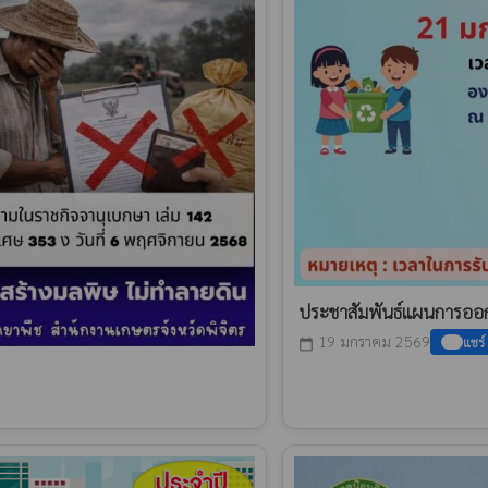
ประชาสัมพันธ์แผนการออกพ
19 มกราคม 2569
แชร์
calendar_today