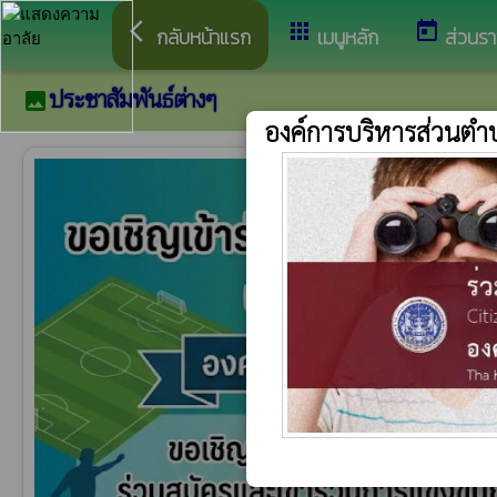
arrow_back_ios
apps
today
กลับหน้าแรก
เมนูหลัก
ส่วนร
ประชาสัมพันธ์ต่างๆ
image
องค์การบริหารส่วนตำ