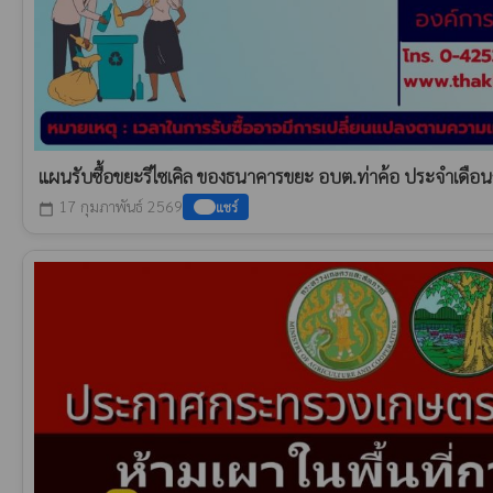
แผนรับซื้อขยะรีไซเคิล ของธนาคารขยะ อบต.ท่าค้อ ประจำเดือน
17 กุมภาพันธ์ 2569
แชร์
calendar_today