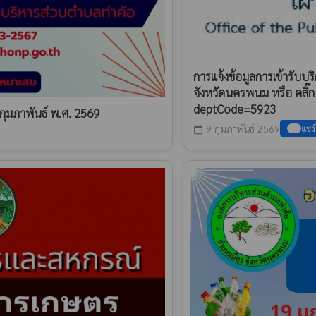
การแจ้งข้อมูลการเข้ารับบ
จังหวัดนครพนม หรือ คลิ๊
deptCode=5923
กุมภาพันธ์ พ.ศ. 2569
9 กุมภาพันธ์ 2569
แชร์
calendar_today