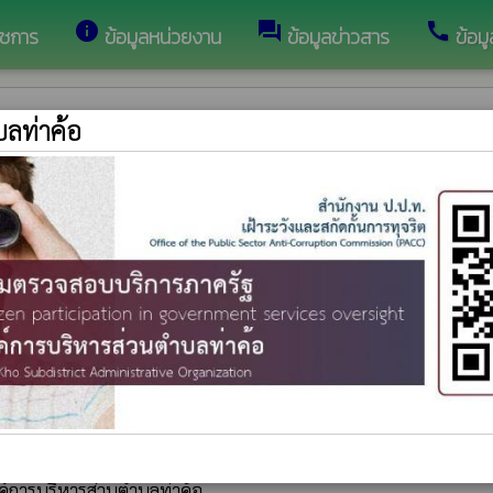
info
forum
call
าชการ
ข้อมูลหน่วยงาน
ข้อมูลข่าวสาร
ข้อม
บลท่าค้อ
นสำหรับสุนย์พัฒนาเด็กเล็ก แบบ ศพด.1
ายในการจัดการศึกษาสำหรับศูนย์พัฒนาเด็กเล็ก ในสังกัดองค์การบริหารส
อดส์
าร
ยุ
รทุจริตและประพฤติมิชอบ ขององค์การบริหารส่วนตำบลท่าค้อ
การบริหารส่วนตำบลท่าค้อ