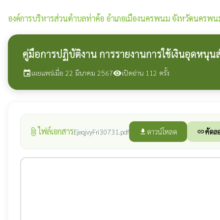
องค์การบริหารส่วนตำบลท่าค้อ
อำเภอเมืองนครพนม จังหวัดนครพน
คู่มือการปฏิบัติงาน การรายงานการใช้เงินอุดหนุ
เผยแพร่เมื่อ 22 มีนาคม 2567
เปิดอ่าน 112 ครั้ง
event
visibility
ไฟล์เอกสาร
attach_file
ดาวน์โหลด
คัดลอ
EjeqjvyFri30731.pdf
file_download
link