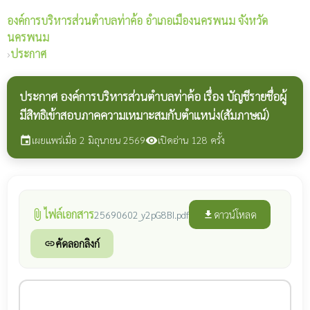
องค์การบริหารส่วนตำบลท่าค้อ
อำเภอเมืองนครพนม จังหวัด
นครพนม
›
ประกาศ
ประกาศ องค์การบริหารส่วนตำบลท่าค้อ เรื่อง บัญชีรายชื่อผู้
มีสิทธิเข้าสอบภาคความเหมาะสมกับตำแหน่ง(สัมภาษณ์)
เผยแพร่เมื่อ 2 มิถุนายน 2569
เปิดอ่าน 128 ครั้ง
event
visibility
ไฟล์เอกสาร
attach_file
ดาวน์โหลด
25690602_y2pG8BI.pdf
file_download
คัดลอกลิงก์
link