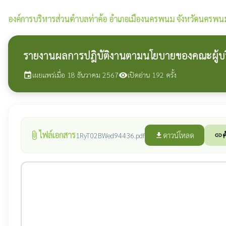
องค์การบริหารส่วนตำบลท่าค้อ
อำเภอเมืองนครพนม จังหวัดนครพน
รายงานผลการปฎิบัติงานตามนโยบายของคณะผู้บ
เผยแพร่เมื่อ 18 ธันวาคม 2567
เปิดอ่าน 192 ครั้ง
event
visibility
ไฟล์เอกสาร
attach_file
ดาวน์โหลด
ค
1RyT02BWed94436.pdf
file_download
link