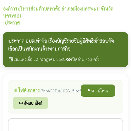
องค์การบริหารส่วนตำบลท่าค้อ
อำเภอเมืองนครพนม จังหวัด
นครพนม
›
ประกาศ
ประกาศ อบต.ท่าค้อ เรื่องบัญชีรายชื่อผู้มีสิทธิเข้าสอบคัด
เลือกเป็นพนักงานจ้างตามภารกิจ
เผยแพร่เมื่อ 22 กรกฎาคม 2568
เปิดอ่าน 763 ครั้ง
event
visibility
ไฟล์เอกสาร
attach_file
ดาวน์โหลด
l7hbAGBTue102815.pdf
file_download
คัดลอกลิงก์
link