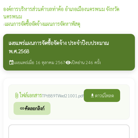
องค์การบริหารส่วนตำบลท่าค้อ
อำเภอเมืองนครพนม จังหวัด
นครพนม
›
แผนการจัดซื้อจัดจ้างแผนการจัดหาพัสดุ
เผยแพร่แผนการจัดซื้อจัดจ้าง ประจำปีงบประมาณ
พ.ศ.2568
เผยแพร่เมื่อ 16 ตุลาคม 2567
เปิดอ่าน 246 ครั้ง
event
visibility
ไฟล์เอกสาร
attach_file
ดาวน์โหลด
TPt889TWed21001.pdf
file_download
คัดลอกลิงก์
link