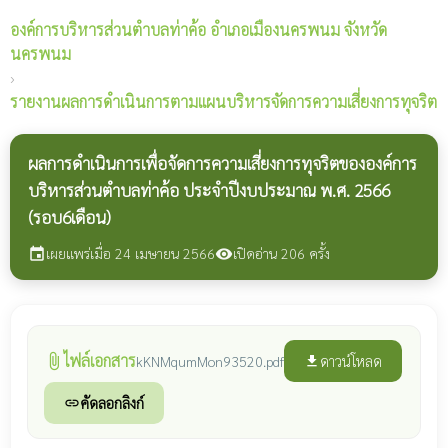
องค์การบริหารส่วนตำบลท่าค้อ
อำเภอเมืองนครพนม จังหวัด
นครพนม
›
รายงานผลการดำเนินการตามแผนบริหารจัดการความเสี่ยงการทุจริต
ผลการดำเนินการเพื่อจัดการความเสี่ยงการทุจริตขององค์การ
บริหารส่วนตำบลท่าค้อ ประจำปีงบประมาณ พ.ศ. 2566
(รอบ6เดือน)
เผยแพร่เมื่อ 24 เมษายน 2566
เปิดอ่าน 206 ครั้ง
event
visibility
ไฟล์เอกสาร
attach_file
ดาวน์โหลด
kKNMqumMon93520.pdf
file_download
คัดลอกลิงก์
link